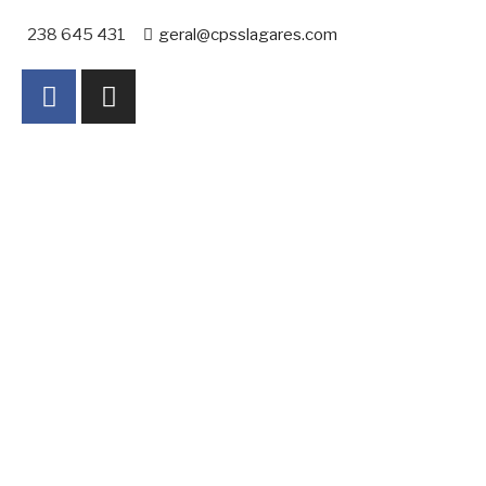
238 645 431
geral@cpsslagares.com