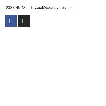
238 645 431
geral@cpsslagares.com