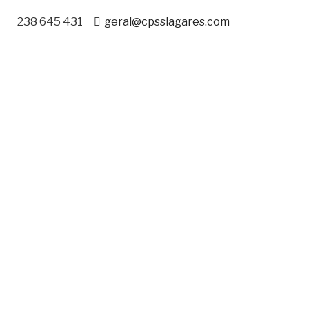
238 645 431
geral@cpsslagares.com